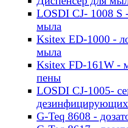
Диспенсер для мы
LOSDI CJ- 1008 S 
мыла
Ksitex ED-1000 - л
мыла
Ksitex FD-161W - 
пены
LOSDI CJ-1005- се
дезинфицирующих 
G-Teq 8608 - доза