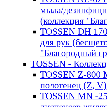
мыла/дезинфици
(коллекция "Бла
TOSSEN DH 1709
для рук (бесщет
"Благородный гр
TOSSEN - Коллекци
TOSSEN Z-800 M
полотенец (Z, V)
TOSSEN MN -250
диспенсер жидко