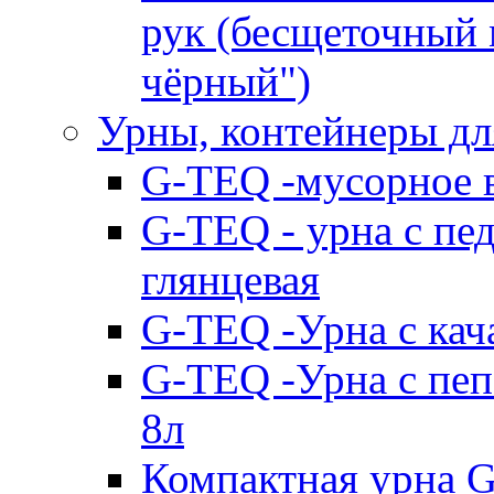
рук (бесщеточный 
чёрный")
Урны, контейнеры дл
G-TEQ -мусорное в
G-TEQ - урна с пе
глянцевая
G-TEQ -Урна с ка
G-TEQ -Урна с пе
8л
Компактная урна 